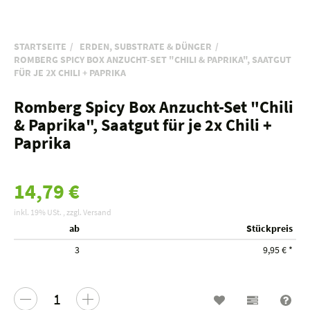
STARTSEITE
ERDEN, SUBSTRATE & DÜNGER
ROMBERG SPICY BOX ANZUCHT-SET "CHILI & PAPRIKA", SAATGUT
FÜR JE 2X CHILI + PAPRIKA
Romberg Spicy Box Anzucht-Set "Chili
& Paprika", Saatgut für je 2x Chili +
Paprika
14,79 €
inkl. 19% USt. , zzgl.
Versand
ab
Stückpreis
3
9,95 €
*
Wunschzettel
Vergleichs
Fra