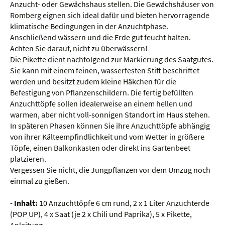
Anzucht- oder Gewächshaus stellen. Die Gewächshäuser von
Romberg eignen sich ideal dafür und bieten hervorragende
klimatische Bedingungen in der Anzuchtphase.
Anschließend wässern und die Erde gut feucht halten.
Achten Sie darauf, nicht zu überwässern!
Die Pikette dient nachfolgend zur Markierung des Saatgutes.
Sie kann mit einem feinen, wasserfesten Stift beschriftet
werden und besitzt zudem kleine Häkchen für die
Befestigung von Pflanzenschildern. Die fertig befüllten
Anzuchttöpfe sollen idealerweise an einem hellen und
warmen, aber nicht voll-sonnigen Standort im Haus stehen.
In späteren Phasen können Sie ihre Anzuchttöpfe abhängig
von ihrer Kälteempfindlichkeit und vom Wetter in größere
Töpfe, einen Balkonkasten oder direkt ins Gartenbeet
platzieren.
Vergessen Sie nicht, die Jungpflanzen vor dem Umzug noch
einmal zu gießen.
-
Inhalt:
10 Anzuchttöpfe 6 cm rund, 2 x 1 Liter Anzuchterde
(POP UP), 4 x Saat (je 2 x Chili und Paprika), 5 x Pikette,