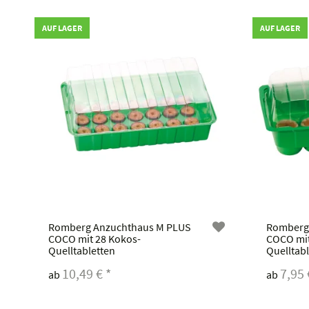
AUF LAGER
AUF LAGER
Romberg Anzuchthaus M PLUS
Romberg
COCO mit 28 Kokos-
COCO mit
Quelltabletten
Quelltab
10,49 €
*
7,95
ab
ab