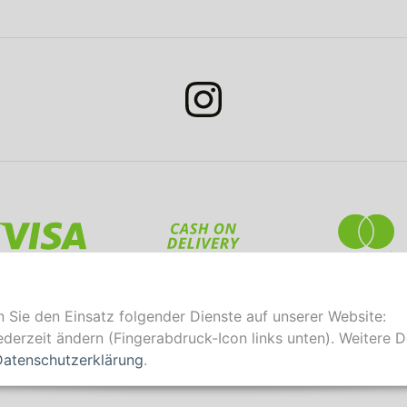
n Sie den Einsatz folgender Dienste auf unserer Website:
*
Alle Preise inkl. gesetzlicher USt., zzgl.
Versand
derzeit ändern (Fingerabdruck-Icon links unten). Weitere D
Datenschutz-Einstellungen
Datenschutzerklärung
.