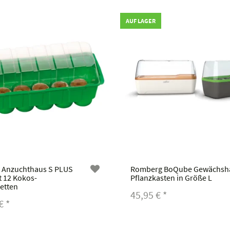
AUF LAGER
 Anzuchthaus S PLUS
Romberg BoQube Gewächsh
 12 Kokos-
Pflanzkasten in Größe L
letten
45,95 €
*
 €
*