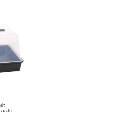
mit
nzucht