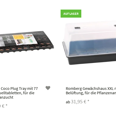
AUF LAGER
Coco Plug Tray mit 77
Romberg Gewächshaus XXL 
lltabletten, für die
Belüftung, für die Pflanzena
anzucht
31,95 €
*
ab
9 €
*