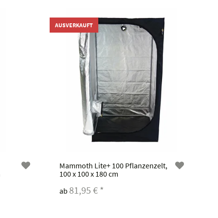
AUSVERKAUFT
Mammoth Lite+ 100 Pflanzenzelt,
m
100 x 100 x 180 cm
81,95 €
*
ab