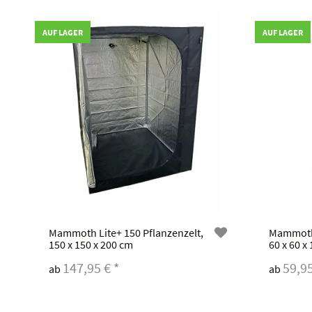
AUF LAGER
AUF LAGER
Mammoth Lite+ 150 Pflanzenzelt,
Mammoth 
150 x 150 x 200 cm
60 x 60 x
147,95 €
*
59,9
ab
ab