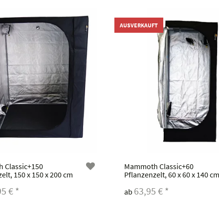
AUSVERKAUFT
 Classic+150
Mammoth Classic+60
elt, 150 x 150 x 200 cm
Pflanzenzelt, 60 x 60 x 140 c
95 €
*
63,95 €
*
ab