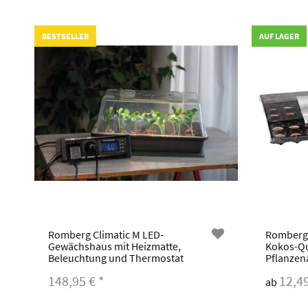
BESTSELLER
AUF LAGER
Romberg Climatic M LED-
Romberg 
Gewächshaus mit Heizmatte,
Kokos-Que
Beleuchtung und Thermostat
Pflanzen
148,95 €
*
12,4
ab