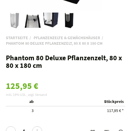
STARTSEITE
PFLANZENZELTE & GEWÄCHSHÄUSER
PHANTOM 80 DELUXE PFLANZENZELT, 80 X 80 X 180 CM
Phantom 80 Deluxe Pflanzenzelt, 80 x
80 x 180 cm
125,95 €
inkl. 19% USt. , zzgl.
Versand
ab
Stückpreis
3
117,95 €
*