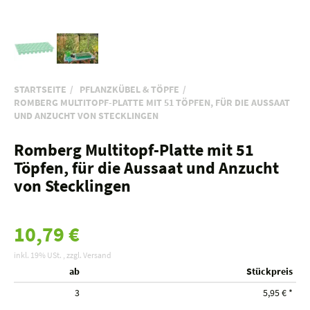
STARTSEITE
PFLANZKÜBEL & TÖPFE
ROMBERG MULTITOPF-PLATTE MIT 51 TÖPFEN, FÜR DIE AUSSAAT
UND ANZUCHT VON STECKLINGEN
Romberg Multitopf-Platte mit 51
Töpfen, für die Aussaat und Anzucht
von Stecklingen
10,79 €
inkl. 19% USt. , zzgl.
Versand
ab
Stückpreis
3
5,95 €
*