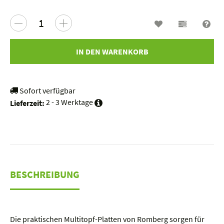
Wunschzettel
Vergleichs
Fra
IN DEN WARENKORB
Sofort verfügbar
2 - 3 Werktage
Lieferzeit:
BESCHREIBUNG
Die praktischen Multitopf-Platten von Romberg sorgen für