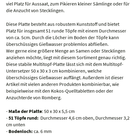
viel Platz für Aussaat, zum Pikieren kleiner Sämlinge oder für
die Anzucht von Stecklingen.
Diese Platte besteht aus robustem Kunststoff und bietet
Platz für insgesamt 51 runde Töpfe mit einem Durchmesser
von ca. 5cm. Durch die Löcher im Boden der Töpfe kann
überschüssiges Gießwasser problemlos abfließen.
Wer gerne eine größere Menge an Samen oder Stecklingen
anziehen möchte, liegt mit diesem Sortiment genau richtig.
Diese stabile Multitopf-Platte lässt sich mit dem Multitopf-
Untersetzer 50 x 30 x 3 cm kombinieren, welche
überschüssiges Gießwasser auffängt. Außerdem ist dieser
Artikel mit vielen anderen Produkten kombinierbar, wie
beispielweise mit den Kokos-Quelltabletten oder der
Anzuchterde von Romberg.
-
Maße der Platte
: 50 x 30 x 5,5 cm
-
51 Töpfe rund:
Durchmesser 4,6 cm oben, Durchmesser 3,2
cm unten
-
Bodenloch:
ca. 6 mm