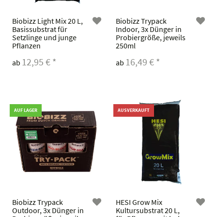
Biobizz Light Mix 20 L,
Biobizz Trypack
Basissubstrat für
Indoor, 3x Dünger in
Setzlinge und junge
Probiergröße, jeweils
Pflanzen
250ml
12,95 €
*
16,49 €
*
ab
ab
AUF LAGER
AUSVERKAUFT
Biobizz Trypack
HESI Grow Mix
Outdoor, 3x Dünger in
Kultursubstrat 20 L,