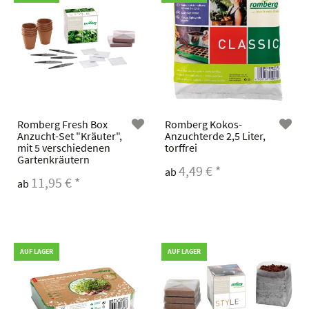
Romberg Fresh Box
Romberg Kokos-
Anzucht-Set "Kräuter",
Anzuchterde 2,5 Liter,
mit 5 verschiedenen
torffrei
Gartenkräutern
4,49 €
*
ab
11,95 €
*
ab
AUF LAGER
AUF LAGER