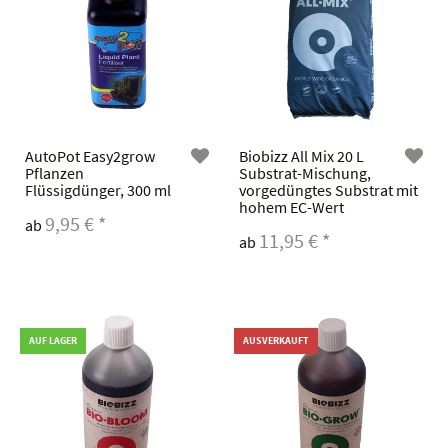
AutoPot Easy2grow
Biobizz All Mix 20 L
Pflanzen
Substrat-Mischung,
Flüssigdünger, 300 ml
vorgedüngtes Substrat mit
hohem EC-Wert
9,95 €
*
ab
11,95 €
*
ab
AUF LAGER
AUSVERKAUFT