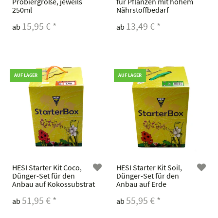
Probiergröße, jeweils
für Pflanzen mit hohem
250ml
Nährstoffbedarf
15,95 €
*
13,49 €
*
ab
ab
AUF LAGER
AUF LAGER
HESI Starter Kit Coco,
HESI Starter Kit Soil,
Dünger-Set für den
Dünger-Set für den
Anbau auf Kokossubstrat
Anbau auf Erde
51,95 €
*
55,95 €
*
ab
ab