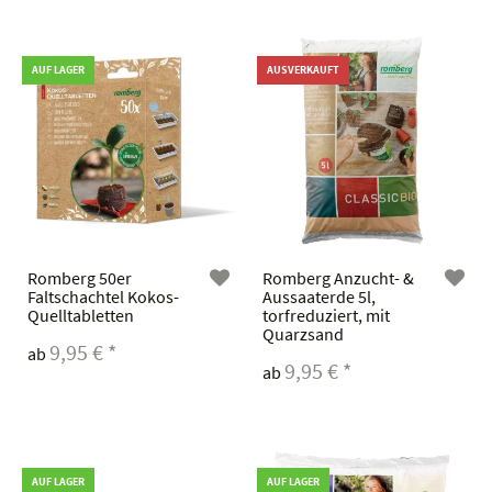
AUF LAGER
AUSVERKAUFT
Romberg 50er
Romberg Anzucht- &
Faltschachtel Kokos-
Aussaaterde 5l,
Quelltabletten
torfreduziert, mit
Quarzsand
9,95 €
*
ab
9,95 €
*
ab
AUF LAGER
AUF LAGER