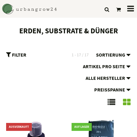
Al
Ka
ERDEN, SUBSTRATE & DÜNGER
FILTER
SORTIERUNG
1 - 17 / 17
ARTIKEL PRO SEITE
ALLE HERSTELLER
PREISSPANNE
AUSVERKAUFT
AUF LAGER