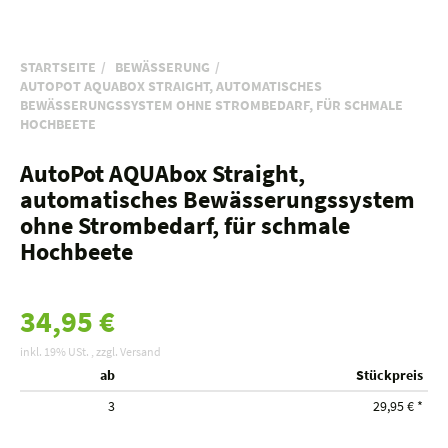
STARTSEITE
BEWÄSSERUNG
AUTOPOT AQUABOX STRAIGHT, AUTOMATISCHES
BEWÄSSERUNGSSYSTEM OHNE STROMBEDARF, FÜR SCHMALE
HOCHBEETE
AutoPot AQUAbox Straight,
automatisches Bewässerungssystem
ohne Strombedarf, für schmale
Hochbeete
34,95 €
inkl. 19% USt. , zzgl.
Versand
ab
Stückpreis
3
29,95 €
*