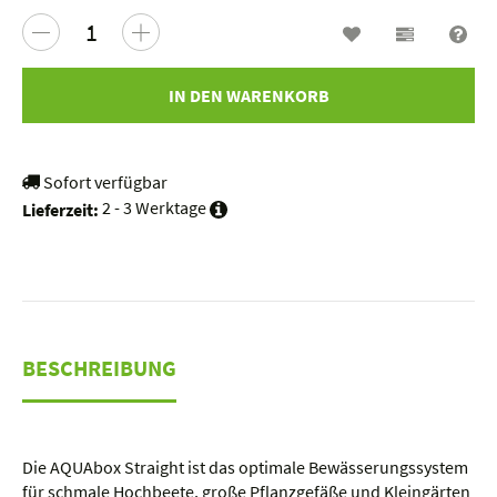
Wunschzettel
Vergleichs
Fra
IN DEN WARENKORB
Sofort verfügbar
2 - 3 Werktage
Lieferzeit:
BESCHREIBUNG
Die AQUAbox Straight ist das optimale Bewässerungssystem
für schmale Hochbeete, große Pflanzgefäße und Kleingärten