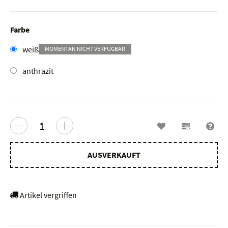
Farbe
weiß
MOMENTAN NICHT VERFÜGBAR
anthrazit
Wunschzettel
Vergleichs
Fra
AUSVERKAUFT
Artikel vergriffen