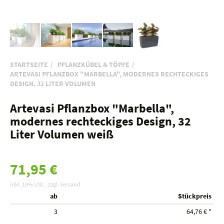
STARTSEITE
PFLANZKÜBEL & TÖPFE
ARTEVASI PFLANZBOX "MARBELLA", MODERNES RECHTECKIGES
DESIGN, 32 LITER VOLUMEN
Artevasi Pflanzbox "Marbella",
modernes rechteckiges Design, 32
Liter Volumen weiß
71,95 €
inkl. 19% USt. , zzgl.
Versand
ab
Stückpreis
3
64,76 €
*